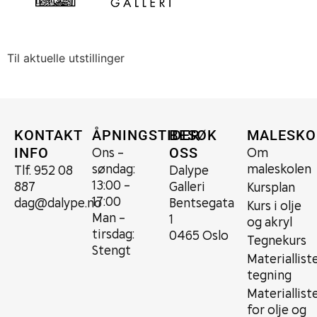
Til aktuelle utstillinger
KONTAKT
ÅPNINGSTIDER
BESØK
MALESKO
Ons –
Om
INFO
OSS
søndag:
maleskolen
Tlf. 952 08
Dalype
13:00 –
887
Galleri
Kursplan
17:00
dag@dalype.no
Bentsegata
Kurs i olje
Man –
1
og akryl
tirsdag:
0465 Oslo
Tegnekurs
Stengt
Materiallist
tegning
Materiallist
for olje og